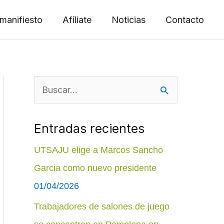
manifiesto
Afíliate
Noticias
Contacto
B
u
Entradas recientes
s
c
UTSAJU elige a Marcos Sancho
a
Garcia como nuevo presidente
r
01/04/2026
p
Trabajadores de salones de juego
o