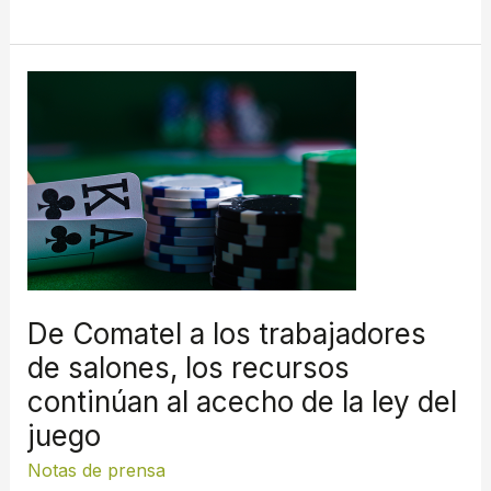
De
Comatel
a
los
trabajadores
de
salones,
los
recursos
De Comatel a los trabajadores
continúan
de salones, los recursos
al
continúan al acecho de la ley del
acecho
de
juego
la
Notas de prensa
ley