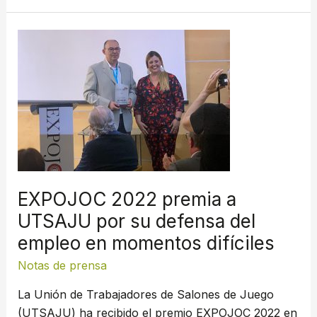
EXPOJOC
2022
premia
a
UTSAJU
por
su
defensa
del
EXPOJOC 2022 premia a
empleo
UTSAJU por su defensa del
en
empleo en momentos difíciles
momentos
difíciles
Notas de prensa
La Unión de Trabajadores de Salones de Juego
(UTSAJU) ha recibido el premio EXPOJOC 2022 en