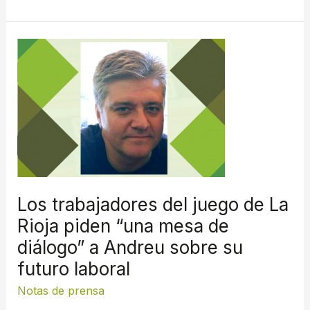
Los
trabajadores
del
juego
de
La
Rioja
piden
“una
Los trabajadores del juego de La
mesa
Rioja piden “una mesa de
de
diálogo” a Andreu sobre su
diálogo”
a
futuro laboral
Andreu
Notas de prensa
sobre