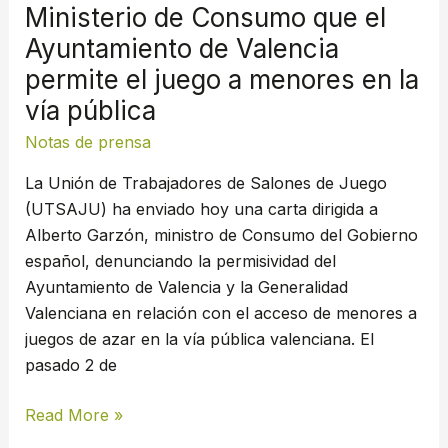
Ministerio de Consumo que el
de
Ayuntamiento de Valencia
Valencia
permite
permite el juego a menores en la
el
vía pública
juego
Notas de prensa
a
menores
La Unión de Trabajadores de Salones de Juego
en
(UTSAJU) ha enviado hoy una carta dirigida a
la
Alberto Garzón, ministro de Consumo del Gobierno
vía
español, denunciando la permisividad del
pública
Ayuntamiento de Valencia y la Generalidad
Valenciana en relación con el acceso de menores a
juegos de azar en la vía pública valenciana. El
pasado 2 de
Read More »