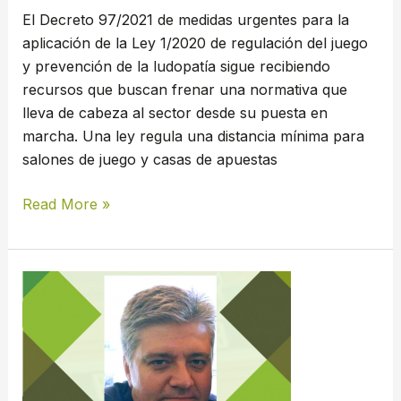
del
El Decreto 97/2021 de medidas urgentes para la
juego
aplicación de la Ley 1/2020 de regulación del juego
y prevención de la ludopatía sigue recibiendo
recursos que buscan frenar una normativa que
lleva de cabeza al sector desde su puesta en
marcha. Una ley regula una distancia mínima para
salones de juego y casas de apuestas
Read More »
UTSAJU
acusa
de
‘doble
moral’
al