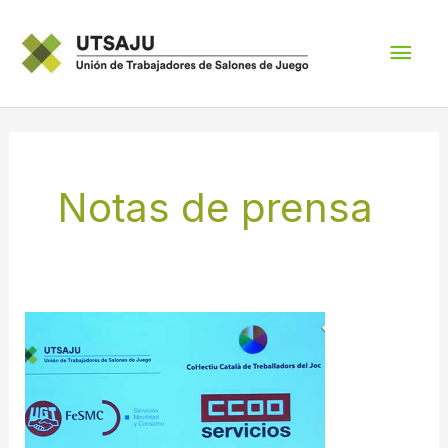
Ir
Men
al
contenido
princ
Paginación
de
Notas de prensa
entradas
UTSAJU
valora
muy
positivamente
que