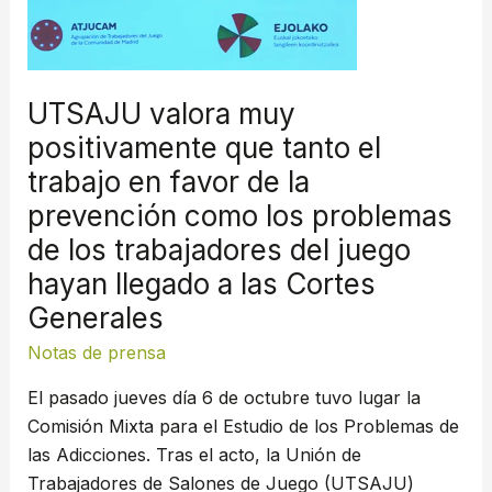
tanto
el
trabajo
en
UTSAJU valora muy
favor
positivamente que tanto el
de
trabajo en favor de la
la
prevención
prevención como los problemas
como
de los trabajadores del juego
los
hayan llegado a las Cortes
problemas
Generales
de
los
Notas de prensa
trabajadores
El pasado jueves día 6 de octubre tuvo lugar la
del
Comisión Mixta para el Estudio de los Problemas de
juego
las Adicciones. Tras el acto, la Unión de
hayan
Trabajadores de Salones de Juego (UTSAJU)