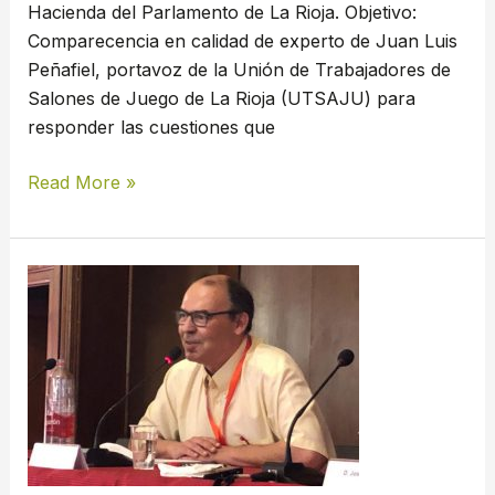
Hacienda del Parlamento de La Rioja. Objetivo:
proyecto
Comparecencia en calidad de experto de Juan Luis
de
Peñafiel, portavoz de la Unión de Trabajadores de
ley
Salones de Juego de La Rioja (UTSAJU) para
reguladora
responder las cuestiones que
de
los
Read More »
juegos
y
las
UTSAJU
apuestas
celebra
el
apoyo
recibido
por
la
UGT