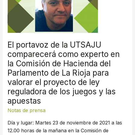
UTSAJU
comparecerá
como
experto
en
El portavoz de la UTSAJU
la
comparecerá como experto en
Comisión
la Comisión de Hacienda del
de
Hacienda
Parlamento de La Rioja para
del
valorar el proyecto de ley
Parlamento
reguladora de los juegos y las
de
apuestas
La
Rioja
Notas de prensa
para
Día y lugar: Martes 23 de noviembre de 2021 a las
valorar
12.00 horas de la mañana en la Comisión de
el