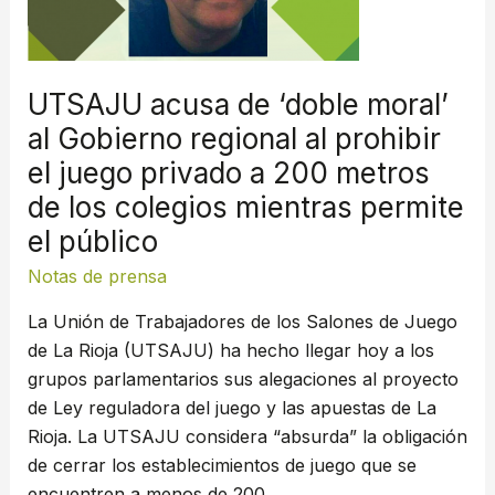
Gobierno
regional
al
UTSAJU acusa de ‘doble moral’
prohibir
al Gobierno regional al prohibir
el
el juego privado a 200 metros
juego
privado
de los colegios mientras permite
a
el público
200
Notas de prensa
metros
de
La Unión de Trabajadores de los Salones de Juego
los
de La Rioja (UTSAJU) ha hecho llegar hoy a los
colegios
grupos parlamentarios sus alegaciones al proyecto
mientras
de Ley reguladora del juego y las apuestas de La
permite
Rioja. La UTSAJU considera “absurda” la obligación
el
de cerrar los establecimientos de juego que se
público
encuentren a menos de 200