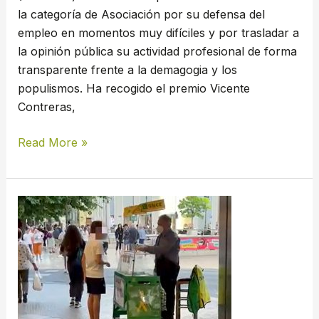
la categoría de Asociación por su defensa del
empleo en momentos muy difíciles y por trasladar a
la opinión pública su actividad profesional de forma
transparente frente a la demagogia y los
populismos. Ha recogido el premio Vicente
Contreras,
Read More »
UTSAJU
denuncia
que
el
Ayuntamiento
de
Valencia