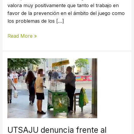
llegado
valora muy positivamente que tanto el trabajo en
a
favor de la prevención en el ámbito del juego como
las
los problemas de los […]
Cortes
Generales
Read More »
UTSAJU
denuncia
frente
al
Ministerio
de
Consumo
que
el
UTSAJU denuncia frente al
Ayuntamiento