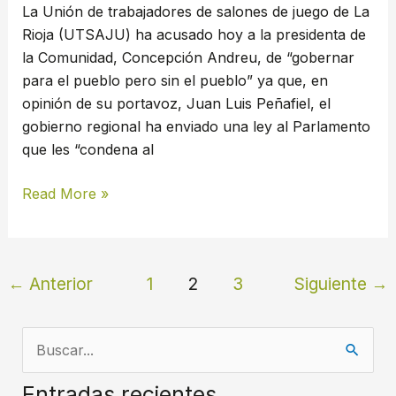
su
La Unión de trabajadores de salones de juego de La
futuro
Rioja (UTSAJU) ha acusado hoy a la presidenta de
laboral
la Comunidad, Concepción Andreu, de “gobernar
para el pueblo pero sin el pueblo” ya que, en
opinión de su portavoz, Juan Luis Peñafiel, el
gobierno regional ha enviado una ley al Parlamento
que les “condena al
Read More »
←
Anterior
1
2
3
Siguiente
→
B
u
Entradas recientes