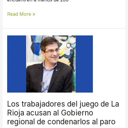
Read More »
Los
trabajadores
del
juego
de
La
Rioja
acusan
al
Los trabajadores del juego de La
Gobierno
Rioja acusan al Gobierno
regional
regional de condenarlos al paro
de
condenarlos