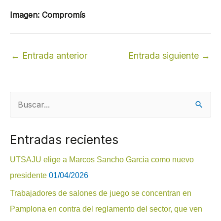
Imagen: Compromís
←
Entrada anterior
Entrada siguiente
→
B
u
Entradas recientes
s
c
UTSAJU elige a Marcos Sancho Garcia como nuevo
a
presidente
01/04/2026
r
Trabajadores de salones de juego se concentran en
p
Pamplona en contra del reglamento del sector, que ven
o