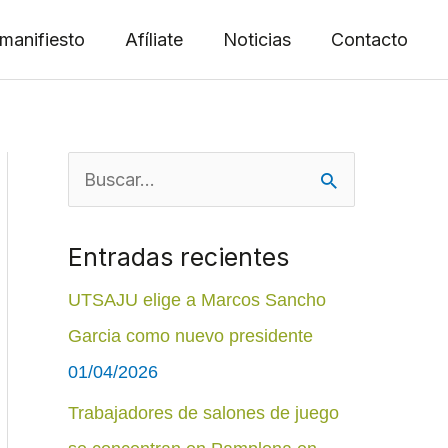
manifiesto
Afíliate
Noticias
Contacto
B
u
Entradas recientes
s
c
UTSAJU elige a Marcos Sancho
a
Garcia como nuevo presidente
r
01/04/2026
p
Trabajadores de salones de juego
o