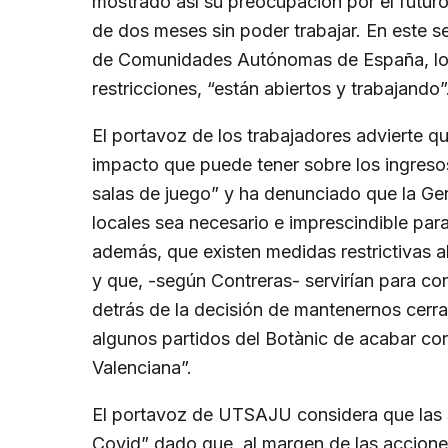
mostrado así su preocupación por el futuro
de dos meses sin poder trabajar. En este s
de Comunidades Autónomas de España, los
restricciones, “están abiertos y trabajando”
El portavoz de los trabajadores advierte qu
impacto que puede tener sobre los ingresos
salas de juego” y ha denunciado que la Gene
locales sea necesario e imprescindible par
además, que existen medidas restrictivas a
y que, -según Contreras- servirían para co
detrás de la decisión de mantenernos cerr
algunos partidos del Botànic de acabar co
Valenciana”.
El portavoz de UTSAJU considera que las s
Covid” dado que, al margen de las accione